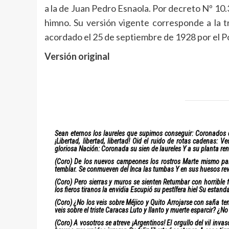
a la de Juan Pedro Esnaola. Por decreto Nº 10.
himno. Su versión vigente corresponde a la tr
acordado el 25 de septiembre de 1928 por el P
Versión original
Sean eternos los laureles que supimos conseguir: Coronados de
¡Libertad, libertad, libertad! Oid el ruido de rotas cadenas: 
gloriosa Nación: Coronada su sien de laureles Y a su planta re
(Coro) De los nuevos campeones los rostros Marte mismo pa
temblar. Se conmueven del Inca las tumbas Y en sus huesos reviv
(Coro) Pero sierras y muros se sienten Retumbar con horrible f
los fieros tiranos la envidia Escupió su pestífera hiel Su estan
(Coro) ¿No los veis sobre Méjico y Quito Arrojarse con saña 
veis sobre el triste Caracas Luto y llanto y muerte esparcir? ¿N
(Coro) A vosotros se atreve ¡Argentinos! El orgullo del vil inv