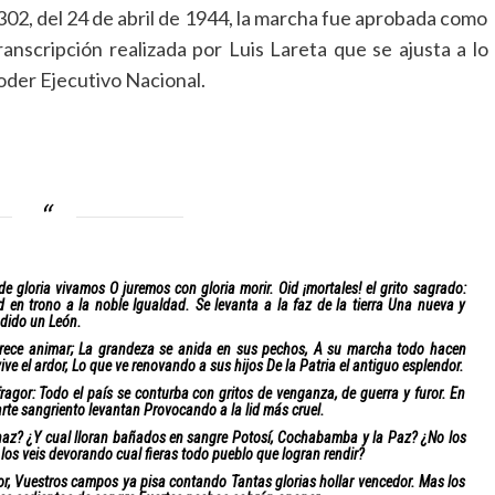
302, del 24 de abril de 1944, la marcha fue aprobada como
anscripción realizada por Luis Lareta que se ajusta a lo
oder Ejecutivo Nacional.
 gloria vivamos O juremos con gloria morir. Oid ¡mortales! el grito sagrado:
Ved en trono a la noble Igualdad. Se levanta a la faz de la tierra Una nueva y
ndido un León.
rece animar; La grandeza se anida en sus pechos, A su marcha todo hacen
e el ardor, Lo que ve renovando a sus hijos De la Patria el antiguo esplendor.
ragor: Todo el país se conturba con gritos de venganza, de guerra y furor. En
darte sangriento levantan Provocando a la lid más cruel.
tenaz? ¿Y cual lloran bañados en sangre Potosí, Cochabamba y la Paz? ¿No los
o los veis devorando cual fieras todo pueblo que logran rendir?
asor, Vuestros campos ya pisa contando Tantas glorias hollar vencedor. Mas los