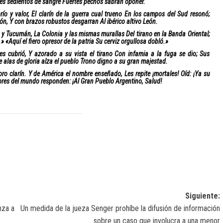
gres sedientos de sangre Fuertes pechos sabrán oponer.
río y valor, El clarín de la guerra cual trueno En los campos del Sud resonó;
ión, Y con brazos robustos desgarran Al ibérico altivo León.
y Tucumán, La Colonia y las mismas murallas Del tirano en la Banda Oriental;
» «Aquí el fiero opresor de la patria Su cerviz orgullosa dobló.»
tes cubrió, Y azorado a su vista el tirano Con infamia a la fuga se dio; Sus
e alas de gloria alza el pueblo Trono digno a su gran majestad.
ro clarín. Y de América el nombre enseñado, Les repite ¡mortales! Oíd: ¡Ya su
libres del mundo responden: ¡Al Gran Pueblo Argentino, Salud!
Siguiente:
nza a
Un medida de la jueza Senger prohíbe la difusión de información
sobre un caso que involucra a una menor