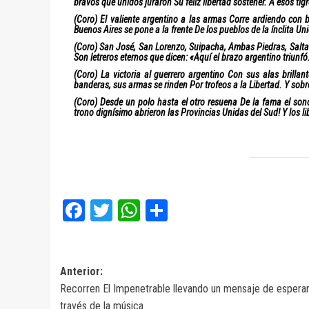
bravos que unidos juraron Su feliz libertad sostener. A esos ti
(Coro) El valiente argentino a las armas Corre ardiendo con b
Buenos Aires se pone a la frente De los pueblos de la ínclita Un
(Coro) San José, San Lorenzo, Suipacha, Ambas Piedras, Salta 
Son letreros eternos que dicen: «Aquí el brazo argentino triunfó.
(Coro) La victoria al guerrero argentino Con sus alas brillan
banderas, sus armas se rinden Por trofeos a la Libertad. Y sobr
(Coro) Desde un polo hasta el otro resuena De la fama el sono
trono dignísimo abrieron las Provincias Unidas del Sud! Y los 
Facebook
Twitter
WhatsApp
Compartir
Navegación
Anterior:
Recorren El Impenetrable llevando un mensaje de espera
de
través de la música