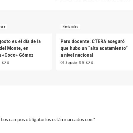
tura
Nacionales
osto es el día de la
Paro docente: CTERA aseguró
del Monte, en
que hubo un “alto acatamiento”
a «Coco» Gómez
a nivel nacional
6
0
3 agosto, 2026
0
Los campos obligatorios están marcados con
*