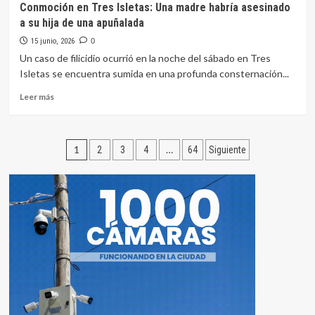
Conmoción en Tres Isletas: Una madre habría asesinado
Blanco
a su hija de una apuñalada
fue
encontrado
15 junio, 2026
0
a
Un caso de filicidio ocurrió en la noche del sábado en Tres
través
Isletas se encuentra sumida en una profunda consternación...
de
imágenes
Leer
Leer más
térmicas
más
de
sobre
un
Conmoción
Paginación
dron
en
1
…
2
3
4
64
Siguiente
Tres
de
Isletas:
Una
entradas
madre
habría
asesinado
a
su
hija
de
una
apuñalada