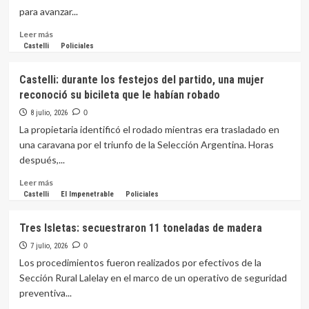
Guardia
Nahir
para avanzar...
Galarza:
una
Leer
Leer más
joven
más
Castelli
Policiales
fue
sobre
detenida
Quitilipi:
Castelli: durante los festejos del partido, una mujer
en
Encuentran
reconoció su bicileta que le habían robado
Chaco
un
acusada
cráneo
8 julio, 2026
0
de
humano
La propietaria identificó el rodado mientras era trasladado en
matar
en
una caravana por el triunfo de la Selección Argentina. Horas
a
un
después,...
su
basural
novio
Leer
Leer más
más
Castelli
El Impenetrable
Policiales
sobre
Castelli:
Tres Isletas: secuestraron 11 toneladas de madera
durante
los
7 julio, 2026
0
festejos
Los procedimientos fueron realizados por efectivos de la
del
Sección Rural Lalelay en el marco de un operativo de seguridad
partido,
preventiva...
una