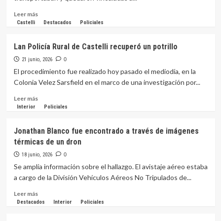
de
Fontana
Leer
Leer más
en
más
Castelli
Destacados
Policiales
busca
sobre
de
Recuperan
Lan Policía Rural de Castelli recuperó un potrillo
nuevas
un
pistas
aire
21 junio, 2026
0
acondicionado
El procedimiento fue realizado hoy pasado el mediodía, en la
que
Colonia Velez Sarsfield en el marco de una investigación por...
había
sido
Leer
Leer más
robado
más
Interior
Policiales
en
sobre
una
Lan
Jonathan Blanco fue encontrado a través de imágenes
escuela
Policía
térmicas de un dron
de
Rural
Castelli
de
18 junio, 2026
0
Castelli
Se amplía información sobre el hallazgo. El avistaje aéreo estaba
recuperó
a cargo de la División Vehículos Aéreos No Tripulados de...
un
potrillo
Leer
Leer más
más
Destacados
Interior
Policiales
sobre
Jonathan