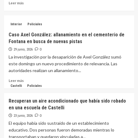
mujer
Leer
Leer más
reconoció
más
su
sobre
bicileta
Tres
Interior
que
Policiales
Isletas:
le
secuestraron
Caso Axel González: allanamiento en el cementerio de
habían
11
Fontana en busca de nuevas pistas
robado
toneladas
de
29 junio, 2026
0
madera
La investigación por la desaparición de Axel González sumó
este domingo un nuevo procedimiento de relevancia. Las
autoridades realizan un allanamiento...
Leer
Leer más
más
Castelli
Policiales
sobre
Caso
Recuperan un aire acondicionado que había sido robado
Axel
en una escuela de Castelli
González:
allanamiento
23 junio, 2026
0
en
El equipo había sido sustraído de un establecimiento
el
educativo. Dos personas fueron demoradas mientras lo
cementerio
transportaban y quedaron vinculadas a...