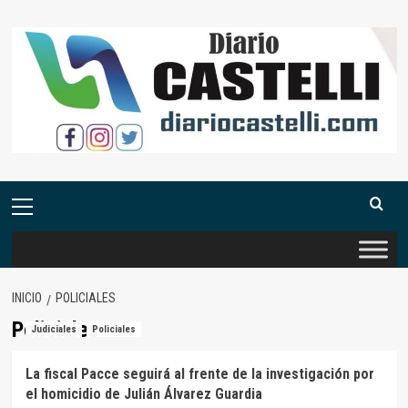
Saltar
al
contenido
Menú
primario
INICIO
POLICIALES
Policiales
Judiciales
Policiales
La fiscal Pacce seguirá al frente de la investigación por
el homicidio de Julián Álvarez Guardia