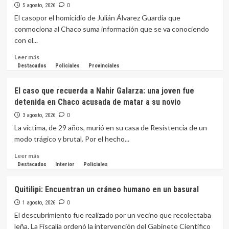
5 agosto, 2026
0
El casopor el homicidio de Julián Álvarez Guardia que
conmociona al Chaco suma información que se va conociendo
con el...
Leer
Leer más
más
Destacados
Policiales
Provinciales
sobre
La
El caso que recuerda a Nahir Galarza: una joven fue
fiscal
detenida en Chaco acusada de matar a su novio
Pacce
seguirá
3 agosto, 2026
0
al
La víctima, de 29 años, murió en su casa de Resistencia de un
frente
modo trágico y brutal. Por el hecho...
de
la
Leer
Leer más
investigación
más
Destacados
Interior
Policiales
por
sobre
el
El
Quitilipi: Encuentran un cráneo humano en un basural
homicidio
caso
de
que
1 agosto, 2026
0
Julián
recuerda
El descubrimiento fue realizado por un vecino que recolectaba
Álvarez
a
leña. La Fiscalía ordenó la intervención del Gabinete Científico