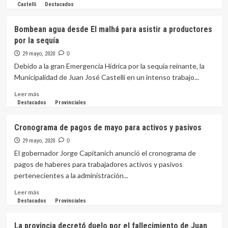
económica
más
Castelli
Destacados
es
sobre
insostenible»
Habilitaron
Bombean agua desde El malhá para asistir a productores
la
por la sequía
apertura
de
29 mayo, 2020
0
carreras
Debido a la gran Emergencia Hídrica por la sequía reinante, la
2020
Municipalidad de Juan José Castelli en un intenso trabajo...
del
IES
Leer
Leer más
Favaloro
más
Destacados
Provinciales
para
sobre
Castelli
Bombean
Cronograma de pagos de mayo para activos y pasivos
y
agua
4
desde
29 mayo, 2020
0
localidades
El
El gobernador Jorge Capitanich anunció el cronograma de
del
malhá
pagos de haberes para trabajadores activos y pasivos
Impenetrable
para
pertenecientes a la administración...
asistir
a
Leer
Leer más
productores
más
Destacados
Provinciales
por
sobre
la
Cronograma
La provincia decretó duelo por el fallecimiento de Juan
sequía