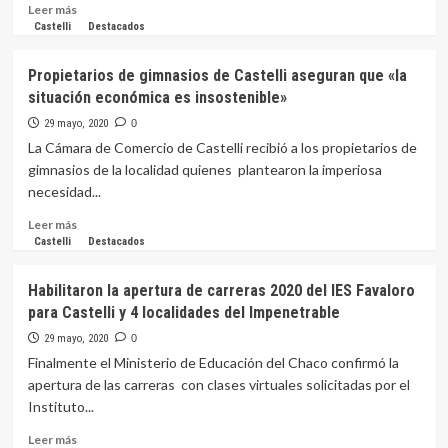
clave
Leer
Leer más
para
más
Castelli
Destacados
garantizar
sobre
la
Día
Propietarios de gimnasios de Castelli aseguran que «la
generación
de
situación económica es insostenible»
de
los
empleo»
jardines:
29 mayo, 2020
0
La
La Cámara de Comercio de Castelli recibió a los propietarios de
Supervisora
gimnasios de la localidad quienes plantearon la imperiosa
Graciela
necesidad...
Ayala
saludó
Leer
Leer más
a
más
Castelli
Destacados
docentes
sobre
y
Propietarios
Habilitaron la apertura de carreras 2020 del IES Favaloro
estudiantes
de
para Castelli y 4 localidades del Impenetrable
gimnasios
de
29 mayo, 2020
0
Castelli
Finalmente el Ministerio de Educación del Chaco confirmó la
aseguran
apertura de las carreras con clases virtuales solicitadas por el
que
Instituto...
«la
situación
Leer
Leer más