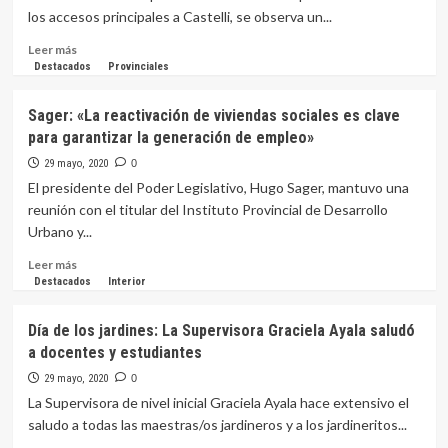
una
los accesos principales a Castelli, se observa un...
motocicleta
robada
Leer
Leer más
cuando
más
Destacados
Provinciales
el
sobre
conductor
Intensos
Sager: «La reactivación de viviendas sociales es clave
quiso
movimientos
para garantizar la generación de empleo»
escapar
de
de
traspaso
29 mayo, 2020
0
un
de
El presidente del Poder Legislativo, Hugo Sager, mantuvo una
control
productos
reunión con el titular del Instituto Provincial de Desarrollo
y
Urbano y...
controles
en
Leer
Leer más
el
más
Destacados
Interior
acceso
sobre
a
Sager:
Día de los jardines: La Supervisora Graciela Ayala saludó
Castelli
«La
a docentes y estudiantes
reactivación
de
29 mayo, 2020
0
viviendas
La Supervisora de nivel inicial Graciela Ayala hace extensivo el
sociales
saludo a todas las maestras/os jardineros y a los jardineritos...
es