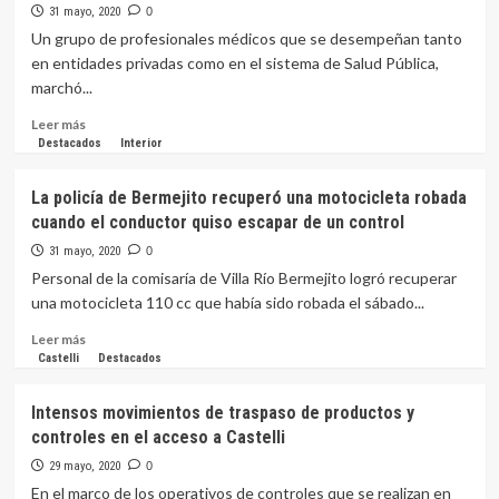
31 mayo, 2020
0
Un grupo de profesionales médicos que se desempeñan tanto
en entidades privadas como en el sistema de Salud Pública,
marchó...
Leer
Leer más
más
Destacados
Interior
sobre
Fuerte
La policía de Bermejito recuperó una motocicleta robada
reclamo
cuando el conductor quiso escapar de un control
de
los
31 mayo, 2020
0
médicos
Personal de la comisaría de Villa Río Bermejito logró recuperar
de
una motocicleta 110 cc que había sido robada el sábado...
Castelli:
«Salud,
Leer
Leer más
antes
más
Castelli
Destacados
que
sobre
política»,
La
Intensos movimientos de traspaso de productos y
pidieron
policía
controles en el acceso a Castelli
de
Bermejito
29 mayo, 2020
0
recuperó
En el marco de los operativos de controles que se realizan en