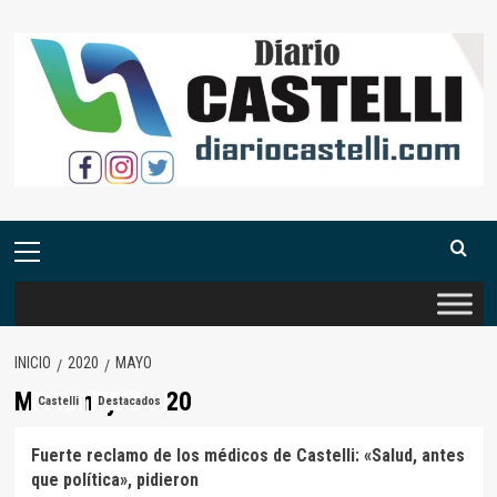
Saltar
al
contenido
Menú
primario
INICIO
2020
MAYO
Mes:
mayo 2020
Castelli
Destacados
Fuerte reclamo de los médicos de Castelli: «Salud, antes
que política», pidieron