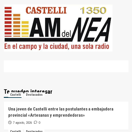
Te pueden interesar
Castelli
Destacados
Una joven de Castelli entre las postulantes a embajadora
provincial «Artesanas y emprendedoras»
7 agosto, 2026
0
Castelli
Destacados