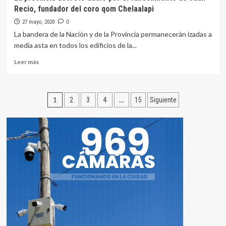
de
Recio, fundador del coro qom Chelaalapi
pagos
de
27 mayo, 2020
0
mayo
La bandera de la Nación y de la Provincia permanecerán izadas a
para
media asta en todos los edificios de la...
activos
y
Leer
Leer más
pasivos
más
sobre
La
Paginación
provincia
1
…
2
3
4
15
Siguiente
decretó
de
duelo
por
entradas
el
fallecimiento
de
Juan
Recio,
fundador
del
coro
qom
Chelaalapi