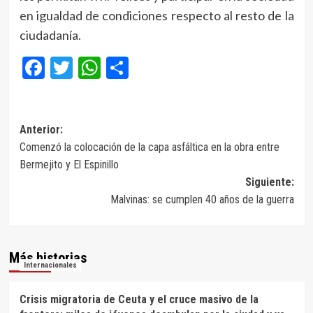
en igualdad de condiciones respecto al resto de la
ciudadanía.
Facebook
Twitter
WhatsApp
Compartir
Navegación
Anterior:
Comenzó la colocación de la capa asfáltica en la obra entre
de
Bermejito y El Espinillo
entradas
Siguiente:
Malvinas: se cumplen 40 años de la guerra
Más historias
Internacionales
Crisis migratoria de Ceuta y el cruce masivo de la