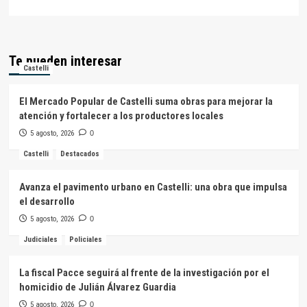
Te pueden interesar
Castelli
El Mercado Popular de Castelli suma obras para mejorar la
atención y fortalecer a los productores locales
5 agosto, 2026
0
Castelli
Destacados
Avanza el pavimento urbano en Castelli: una obra que impulsa
el desarrollo
5 agosto, 2026
0
Judiciales
Policiales
La fiscal Pacce seguirá al frente de la investigación por el
homicidio de Julián Álvarez Guardia
5 agosto, 2026
0