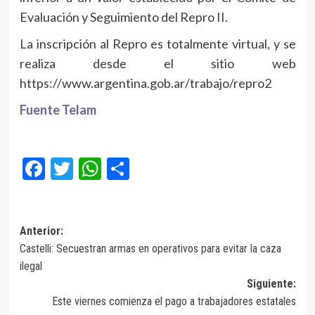
Evaluación y Seguimiento del Repro II.
La inscripción al Repro es totalmente virtual, y se
realiza desde el sitio web
https://www.argentina.gob.ar/trabajo/repro2
Fuente Telam
Facebook
Twitter
WhatsApp
Compartir
Navegación
Anterior:
Castelli: Secuestran armas en operativos para evitar la caza
de
ilegal
entradas
Siguiente:
Este viernes comienza el pago a trabajadores estatales