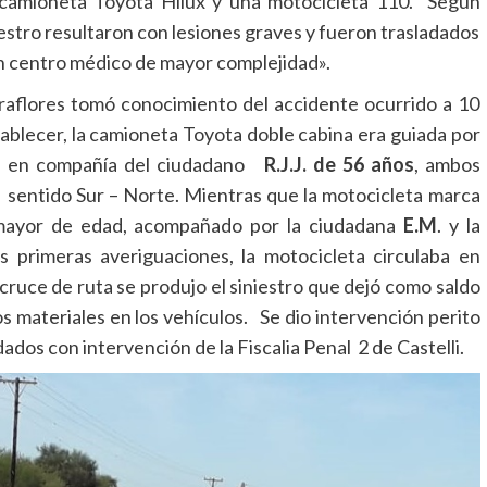
 camioneta Toyota Hilux y una motocicleta 110. Según
niestro resultaron con lesiones graves y fueron trasladados
 en centro médico de mayor complejidad».
Miraflores tomó conocimiento del accidente ocurrido a 10
tablecer, la camioneta Toyota doble cabina era guiada por
a en compañía del ciudadano
R.J.J. de 56 años
, ambos
em sentido Sur – Norte. Mientras que la motocicleta marca
ayor de edad, acompañado por la ciudadana
E.M
. y la
primeras averiguaciones, la motocicleta circulaba en
 cruce de ruta se produjo el siniestro que dejó como saldo
 materiales en los vehículos. Se dio intervención perito
ados con intervención de la Fiscalia Penal 2 de Castelli.