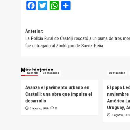
Facebook
Twitter
WhatsApp
Compartir
Navegación
Anterior:
La Policía Rural de Castelli rescató a un puma de tres me
de
fue entregado al Zoológico de Sáenz Peña
entradas
Más historias
Castelli
Destacados
Destacados
Avanza el pavimento urbano en
El papa Leó
Castelli: una obra que impulsa el
noviembre 
desarrollo
América Lat
Uruguay, A
5 agosto, 2026
0
5 agosto, 202