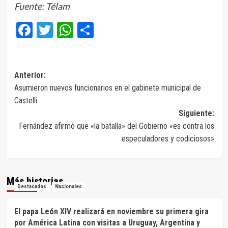
Fuente: Télam
Facebook
Twitter
WhatsApp
Compartir
Navegación
Anterior:
Asumieron nuevos funcionarios en el gabinete municipal de
de
Castelli
entradas
Siguiente:
Fernández afirmó que «la batalla» del Gobierno «es contra los
especuladores y codiciosos»
Más historias
Destacados
Nacionales
El papa León XIV realizará en noviembre su primera gira
por América Latina con visitas a Uruguay, Argentina y