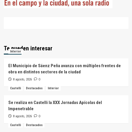
Te pueden interesar
Interior
El Municipio de Sáenz Peña avanza con múltiples frentes de
obra en distintos sectores de la ciudad
8 agosto, 2026
0
Castelli
Destacados
Interior
Se realiza en Castelli la XXX Jornadas Apícolas del
Impenetrable
8 agosto, 2026
0
Castelli
Destacados