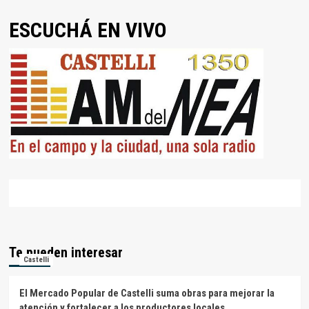
ESCUCHÁ EN VIVO
Te pueden interesar
Castelli
El Mercado Popular de Castelli suma obras para mejorar la
atención y fortalecer a los productores locales