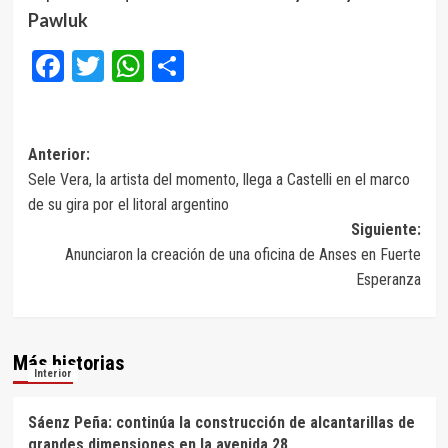
Pawluk
Facebook
Twitter
WhatsApp
Compartir
Navegación
Anterior:
Sele Vera, la artista del momento, llega a Castelli en el marco
de
de su gira por el litoral argentino
entradas
Siguiente:
Anunciaron la creación de una oficina de Anses en Fuerte
Esperanza
Más historias
Interior
Sáenz Peña: continúa la construcción de alcantarillas de
grandes dimensiones en la avenida 28