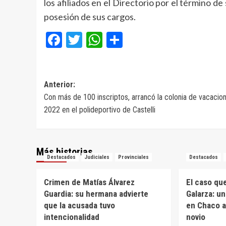
los afiliados en el Directorio por el término d
posesión de sus cargos.
Facebook
Twitter
WhatsApp
Compartir
Navegación
Anterior:
Con más de 100 inscriptos, arrancó la colonia de vacacio
de
2022 en el polideportivo de Castelli
entradas
Más historias
Destacados
Judiciales
Provinciales
Destacados
Crimen de Matías Álvarez
El caso qu
Guardia: su hermana advierte
Galarza: u
que la acusada tuvo
en Chaco a
intencionalidad
novio