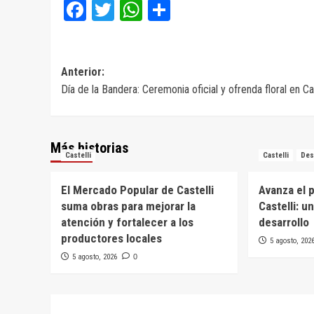
Facebook
Twitter
WhatsApp
Compartir
Navegación
Anterior:
Día de la Bandera: Ceremonia oficial y ofrenda floral en Cas
de
entradas
Más historias
Castelli
Castelli
Des
El Mercado Popular de Castelli
Avanza el 
suma obras para mejorar la
Castelli: u
atención y fortalecer a los
desarrollo
productores locales
5 agosto, 202
5 agosto, 2026
0