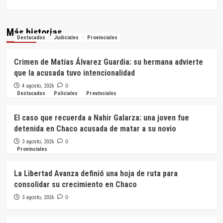
Más historias
Destacados
Judiciales
Provinciales
Crimen de Matías Álvarez Guardia: su hermana advierte
que la acusada tuvo intencionalidad
4 agosto, 2026
0
Destacados
Policiales
Provinciales
El caso que recuerda a Nahir Galarza: una joven fue
detenida en Chaco acusada de matar a su novio
3 agosto, 2026
0
Provinciales
La Libertad Avanza definió una hoja de ruta para
consolidar su crecimiento en Chaco
3 agosto, 2026
0