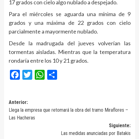
17 grados con cielo algo nublado a despejado.
Para el miércoles se aguarda una mínima de 9
grados y una máxima de 22 grados con cielo
parcialmente a mayormente nublado.
Desde la madrugada del jueves volverían las
tormentas aisladas. Mientras que la temperatura
rondaría entre los 10 y 21 grados.
Facebook
Twitter
WhatsApp
Compartir
Navegación
Anterior:
Llega la empresa que retomará la obra del tramo Miraflores –
de
Las Hacheras
entradas
Siguiente:
Las medidas anunciadas por Batakis