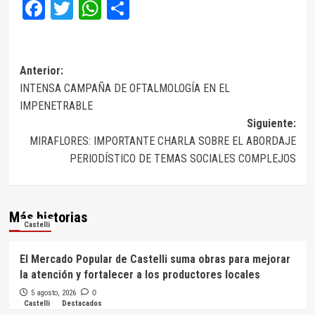
Facebook
Twitter
WhatsApp
Compartir
Navegación
Anterior:
INTENSA CAMPAÑA DE OFTALMOLOGÍA EN EL
de
IMPENETRABLE
entradas
Siguiente:
MIRAFLORES: IMPORTANTE CHARLA SOBRE EL ABORDAJE
PERIODÍSTICO DE TEMAS SOCIALES COMPLEJOS
Más historias
Castelli
El Mercado Popular de Castelli suma obras para mejorar
la atención y fortalecer a los productores locales
5 agosto, 2026
0
Castelli
Destacados