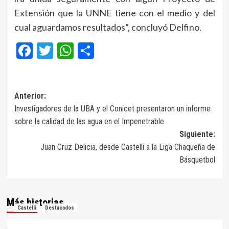
Extensión que la UNNE tiene con el medio y del
cual aguardamos resultados”, concluyó Delfino.
Facebook
Twitter
WhatsApp
Compartir
Navegación
Anterior:
Investigadores de la UBA y el Conicet presentaron un informe
de
sobre la calidad de las agua en el Impenetrable
entradas
Siguiente:
Juan Cruz Delicia, desde Castelli a la Liga Chaqueña de
Básquetbol
Más historias
Castelli
Destacados