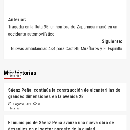
Navegación
Anterior:
Tragedia en la Ruta 95: un hombre de Zaparinqui murió en un
de
accidente automovilístico
entradas
Siguiente:
Nuevas ambulancias 4×4 para Castelli, Miraflores y El Espinillo
Más historias
Interior
Sáenz Peña: continúa la construcción de alcantarillas de
grandes dimensiones en la avenida 28
4 agosto, 2026
0
Interior
El municipio de Sáenz Peña avanza una nueva obra de
desagües en el sector noreste de la ciudad