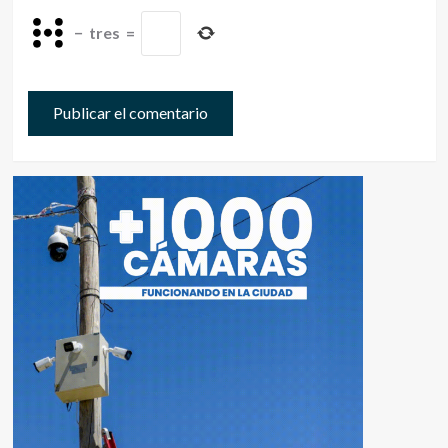
−
tres
=