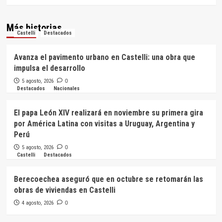
Más historias
Castelli
Destacados
Avanza el pavimento urbano en Castelli: una obra que
impulsa el desarrollo
5 agosto, 2026
0
Destacados
Nacionales
El papa León XIV realizará en noviembre su primera gira
por América Latina con visitas a Uruguay, Argentina y
Perú
5 agosto, 2026
0
Castelli
Destacados
Berecoechea aseguró que en octubre se retomarán las
obras de viviendas en Castelli
4 agosto, 2026
0