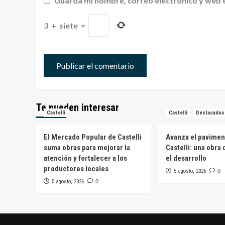
Guarda mi nombre, correo electrónico y web 
3
+
siete
=
Te pueden interesar
Castelli
Castelli
Destacados
El Mercado Popular de Castelli
Avanza el pavimen
suma obras para mejorar la
Castelli: una obra
atención y fortalecer a los
el desarrollo
productores locales
5 agosto, 2026
0
5 agosto, 2026
0