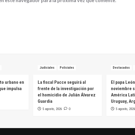
en este navegador para la próxima vez que comente.
Judiciales
Policiales
Destacados
to urbano en
La fiscal Pacce seguirá al
El papa León
 que impulsa
frente de la investigación por
noviembre s
el homicidio de Julián Álvarez
América Lati
Guardia
Uruguay, Arg
5 agosto, 2026
0
5 agosto, 2026