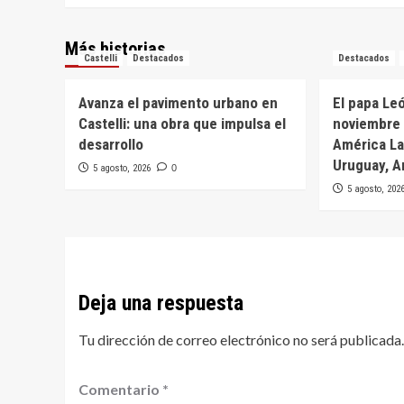
Más historias
Castelli
Destacados
Destacados
Avanza el pavimento urbano en
El papa Leó
Castelli: una obra que impulsa el
noviembre 
desarrollo
América Lat
Uruguay, A
5 agosto, 2026
0
5 agosto, 202
Deja una respuesta
Tu dirección de correo electrónico no será publicada.
Comentario
*