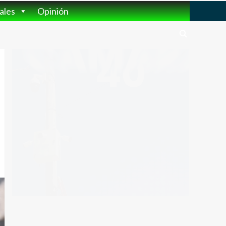
ales
Opinión