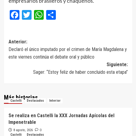
empresarios brasileros y chaqueños.
Facebook
Twitter
WhatsApp
Compartir
Navegación
Anterior:
Declaró el único imputado por el crimen de María Magdalena y
de
este viernes continúa el debate oral y público
entradas
Siguiente:
Sager: “Estoy feliz de haber concluido esta etapa”
Más historias
Castelli
Destacados
Interior
Se realiza en Castelli la XXX Jornadas Apícolas del
Impenetrable
8 agosto, 2026
0
Castelli
Destacados