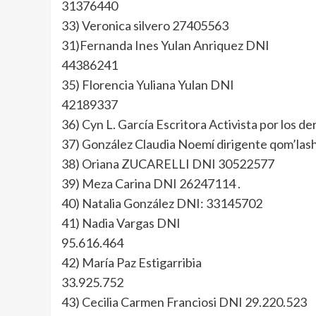
31376440
33) Veronica silvero 27405563
31)Fernanda Ines Yulan Anriquez DNI
44386241
35) Florencia Yuliana Yulan DNI
42189337
36) Cyn L. García Escritora Activista por los de
37) González Claudia Noemí dirigente qom’la
38) Oriana ZUCARELLI DNI 30522577
39) Meza Carina DNI 26247114 .
40) Natalia González DNI: 33145702
41) Nadia Vargas DNI
95.616.464
42) María Paz Estigarribia
33.925.752
43) Cecilia Carmen Franciosi DNI 29.220.523