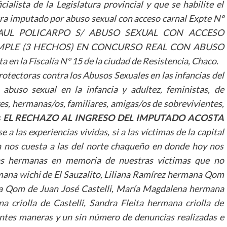
ialista de la Legislatura provincial y que se habilite el
tra imputado por abuso sexual con acceso carnal Expte Nº
, RAUL POLICARPO S/ ABUSO SEXUAL CON ACCESO
IMPLE (3 HECHOS) EN CONCURSO REAL CON ABUSO
 la Fiscalía N° 15 de la ciudad de Resistencia, Chaco.
otectoras contra los Abusos Sexuales en las infancias del
abuso sexual en la infancia y adultez, feministas, de
res, hermanas/os, familiares, amigas/os de sobrevivientes,
s
EL RECHAZO AL INGRESO DEL IMPUTADO ACOSTA
las experiencias vividas, si a las víctimas de la capital
n nos cuesta a las del norte chaqueño en donde hoy nos
s hermanas en memoria de nuestras victimas que no
ana wichi de El Sauzalito, Liliana Ramírez hermana Qom
na Qom de Juan José Castelli, María Magdalena hermana
 criolla de Castelli, Sandra Fleita hermana criolla de
rentes maneras y un sin número de denuncias realizadas e