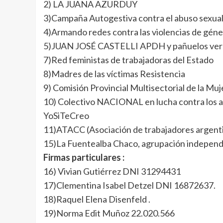
2) LA JUANA AZURDUY
3)Campaña Autogestiva contra el abuso sexua
4)Armando redes contra las violencias de género
5)JUAN JOSÉ CASTELLI APDH y pañuelos ver
7)Red feministas de trabajadoras del Estado
8)Madres de las víctimas Resistencia
9) Comisión Provincial Multisectorial de la Muj
10) Colectivo NACIONAL en lucha contra los ab
YoSiTeCreo
11)ATACC (Asociación de trabajadores argenti
15)La Fuentealba Chaco, agrupación independ
Firmas particulares :
16) Vivian Gutiérrez DNI 31294431
17)Clementina Isabel Detzel DNI 16872637.
18)Raquel Elena Disenfeld .
19)Norma Edit Muñoz 22.020.566