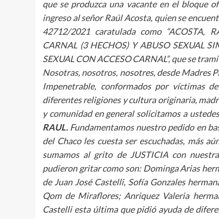
que se produzca una vacante en el bloque ofic
ingreso al señor Raúl Acosta, quien se encuen
42712/2021 caratulada como “ACOSTA
CARNAL (3 HECHOS) Y ABUSO SEXUAL S
SEXUAL CON ACCESO CARNAL”, que se tramita en
Nosotras, nosotros, nosotres, desde Madres Pr
Impenetrable, conformados por víctimas de 
diferentes religiones y cultura originaria, mad
y comunidad en general solicitamos a ustede
RAUL.
Fundamentamos nuestro pedido en base a 
del Chaco les cuesta ser escuchadas, más aú
sumamos al grito de JUSTICIA con nuestra
pudieron gritar como son: Dominga Arias herm
de Juan José Castelli, Sofía Gonzales herma
Qom de Miraflores; Anriquez Valeria hermana
Castelli esta última que pidió ayuda de dife