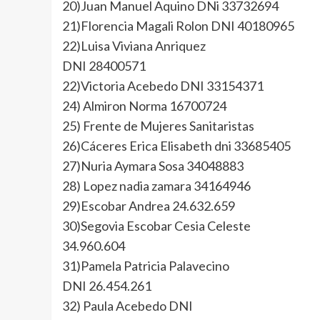
20)Juan Manuel Aquino DNi 33732694
21)Florencia Magali Rolon DNI 40180965
22)Luisa Viviana Anriquez
DNI 28400571
22)Victoria Acebedo DNI 33154371
24) Almiron Norma 16700724
25) Frente de Mujeres Sanitaristas
26)Cáceres Erica Elisabeth dni 33685405
27)Nuria Aymara Sosa 34048883
28) Lopez nadia zamara 34164946
29)Escobar Andrea 24.632.659
30)Segovia Escobar Cesia Celeste
34.960.604
31)Pamela Patricia Palavecino
DNI 26.454.261
32) Paula Acebedo DNI