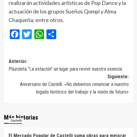
realizarán actividades artísticas de Pop Dance y la
actuación de los grupos Sueños Qompi y Alma
Chaqueña; entre otros.
Facebook
Twitter
WhatsApp
Compartir
Navegación
Anterior:
Plazoleta “La estación” un lugar para revivir nuestra esencia
de
Siguiente:
entradas
Aniversario de Castelli: «No debemos renunciar a nuestro
legado histórico del trabajo y la visión de futuro»
Más historias
Castelli
El Mercado Popular de Castelli suma obras para mejorar