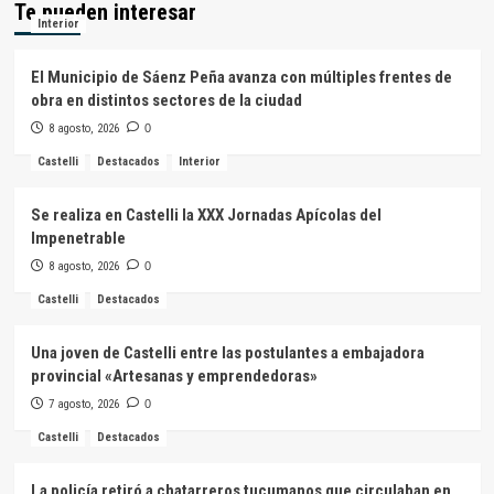
Te pueden interesar
Interior
El Municipio de Sáenz Peña avanza con múltiples frentes de
obra en distintos sectores de la ciudad
8 agosto, 2026
0
Castelli
Destacados
Interior
Se realiza en Castelli la XXX Jornadas Apícolas del
Impenetrable
8 agosto, 2026
0
Castelli
Destacados
Una joven de Castelli entre las postulantes a embajadora
provincial «Artesanas y emprendedoras»
7 agosto, 2026
0
Castelli
Destacados
La policía retiró a chatarreros tucumanos que circulaban en