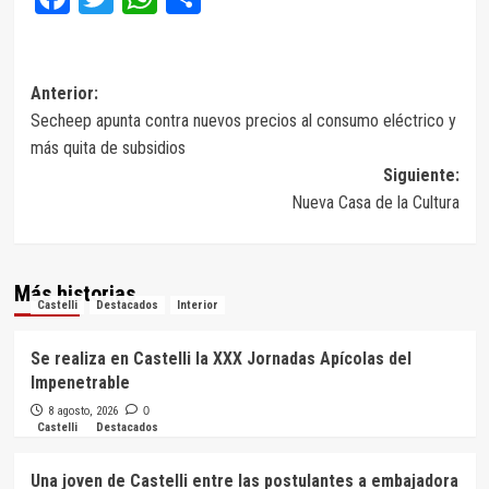
Navegación
Anterior:
Secheep apunta contra nuevos precios al consumo eléctrico y
de
más quita de subsidios
entradas
Siguiente:
Nueva Casa de la Cultura
Más historias
Castelli
Destacados
Interior
Se realiza en Castelli la XXX Jornadas Apícolas del
Impenetrable
8 agosto, 2026
0
Castelli
Destacados
Una joven de Castelli entre las postulantes a embajadora