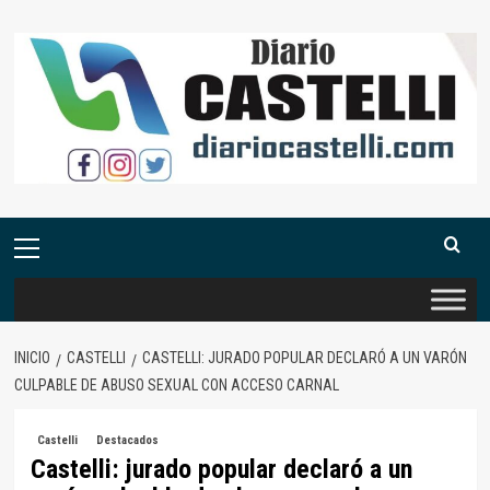
Saltar
al
contenido
Menú
primario
INICIO
CASTELLI
CASTELLI: JURADO POPULAR DECLARÓ A UN VARÓN
CULPABLE DE ABUSO SEXUAL CON ACCESO CARNAL
Castelli
Destacados
Castelli: jurado popular declaró a un