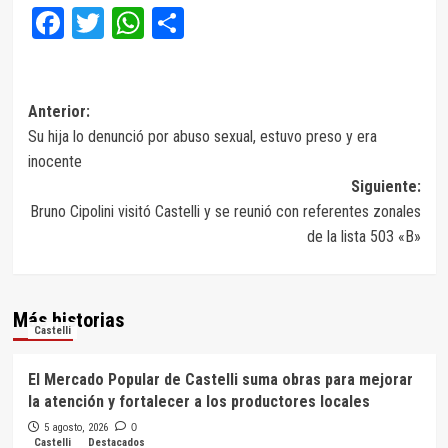
Facebook
Twitter
WhatsApp
Compartir
Navegación
Anterior:
Su hija lo denunció por abuso sexual, estuvo preso y era
de
inocente
entradas
Siguiente:
Bruno Cipolini visitó Castelli y se reunió con referentes zonales
de la lista 503 «B»
Más historias
Castelli
El Mercado Popular de Castelli suma obras para mejorar
la atención y fortalecer a los productores locales
5 agosto, 2026
0
Castelli
Destacados