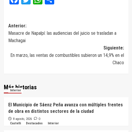
Navegación
Anterior:
Masacre de Napalpí: las audiencias del juicio se trasladan a
de
Machagai
entradas
Siguiente:
En marzo, las ventas de combustibles subieron un 14,9% en el
Chaco
Más historias
Interior
El Municipio de Sáenz Peña avanza con múltiples frentes
de obra en distintos sectores de la ciudad
8 agosto, 2026
0
Castelli
Destacados
Interior