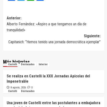
Navegación
Anterior:
Alberto Fernández: «Aspiro a que tengamos un día de
de
tranquilidad»
entradas
Siguiente:
Capitanich: “Hemos tenido una jornada democrática ejemplar”
Más historias
Castelli
Destacados
Interior
Se realiza en Castelli la XXX Jornadas Apícolas del
Impenetrable
8 agosto, 2026
0
Castelli
Destacados
Una joven de Castelli entre las postulantes a embajadora