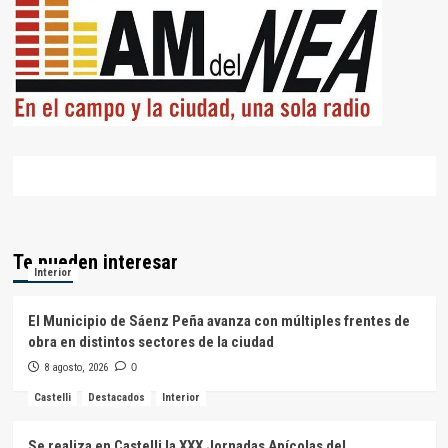
Te pueden interesar
Interior
El Municipio de Sáenz Peña avanza con múltiples frentes de
obra en distintos sectores de la ciudad
8 agosto, 2026
0
Castelli
Destacados
Interior
Se realiza en Castelli la XXX Jornadas Apícolas del