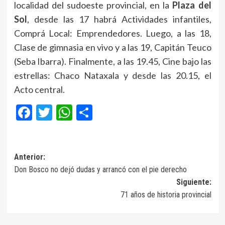
localidad del sudoeste provincial, en la
Plaza del
Sol
, desde las 17 habrá Actividades infantiles,
Comprá Local: Emprendedores. Luego, a las 18,
Clase de gimnasia en vivo y a las 19, Capitán Teuco
(Seba Ibarra). Finalmente, a las 19.45, Cine bajo las
estrellas: Chaco Nataxala y desde las 20.15, el
Acto central.
Facebook
Twitter
WhatsApp
Compartir
Navegación
Anterior:
Don Bosco no dejó dudas y arrancó con el pie derecho
de
Siguiente:
entradas
71 años de historia provincial