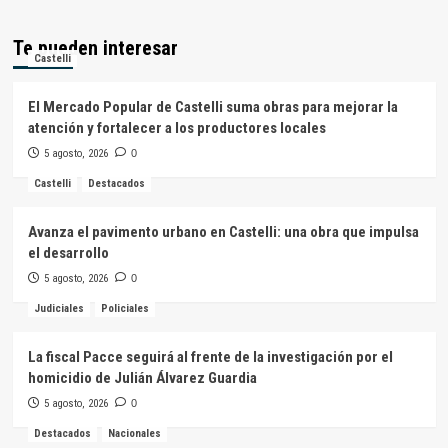
Te pueden interesar
Castelli
El Mercado Popular de Castelli suma obras para mejorar la
atención y fortalecer a los productores locales
5 agosto, 2026
0
Castelli
Destacados
Avanza el pavimento urbano en Castelli: una obra que impulsa
el desarrollo
5 agosto, 2026
0
Judiciales
Policiales
La fiscal Pacce seguirá al frente de la investigación por el
homicidio de Julián Álvarez Guardia
5 agosto, 2026
0
Destacados
Nacionales