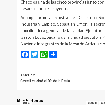
Chaco es una de las cinco provincias junto co
desarrollando el proyecto.
Acompañaron la ministra de Desarrollo Soci
Industria y Empleo, Sebastián Lifton; la sec
coordinadora general de la Unidad Ejecutora 
Gastón López Saoane de la unidad ejecutora Po
Nación e integrantes de la Mesa de Articulaci
Facebook
Twitter
WhatsApp
Compartir
Navegación
Anterior:
Castelli celebró el Día de la Patria
de
entradas
Más historias
Interior
Castelli
Des