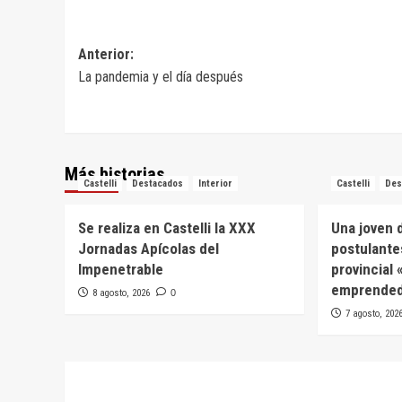
Navegación
Anterior:
La pandemia y el día después
de
entradas
Más historias
Castelli
Destacados
Interior
Castelli
Des
Se realiza en Castelli la XXX
Una joven d
Jornadas Apícolas del
postulante
Impenetrable
provincial
emprended
8 agosto, 2026
0
7 agosto, 202