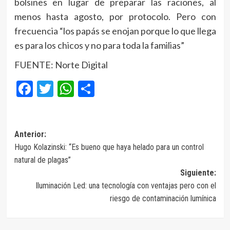
bolsines en lugar de preparar las raciones, al
menos hasta agosto, por protocolo. Pero con
frecuencia “los papás se enojan porque lo que llega
es para los chicos y no para toda la familias”
FUENTE: Norte Digital
Facebook
Twitter
WhatsApp
Compartir
Navegación
Anterior:
Hugo Kolazinski: “Es bueno que haya helado para un control
de
natural de plagas”
entradas
Siguiente:
Iluminación Led: una tecnología con ventajas pero con el
riesgo de contaminación lumínica