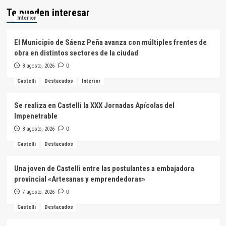
Te pueden interesar
Interior
El Municipio de Sáenz Peña avanza con múltiples frentes de
obra en distintos sectores de la ciudad
8 agosto, 2026
0
Castelli
Destacados
Interior
Se realiza en Castelli la XXX Jornadas Apícolas del
Impenetrable
8 agosto, 2026
0
Castelli
Destacados
Una joven de Castelli entre las postulantes a embajadora
provincial «Artesanas y emprendedoras»
7 agosto, 2026
0
Castelli
Destacados