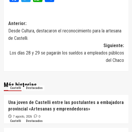
Navegación
Anterior:
Desde Cultura, destacaron el reconocimiento para la artesana
de
de Castelli.
entradas
Siguiente:
Los días 28 y 29 se pagarán los sueldos a empleados públicos
del Chaco
Más historias
Castelli
Destacados
Una joven de Castelli entre las postulantes a embajadora
provincial «Artesanas y emprendedoras»
7 agosto, 2026
0
Castelli
Destacados