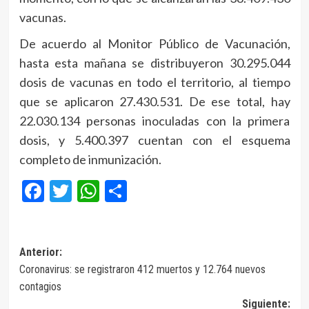
vacunas.
De acuerdo al Monitor Público de Vacunación,
hasta esta mañana se distribuyeron 30.295.044
dosis de vacunas en todo el territorio, al tiempo
que se aplicaron 27.430.531. De ese total, hay
22.030.134 personas inoculadas con la primera
dosis, y 5.400.397 cuentan con el esquema
completo de inmunización.
Facebook
Twitter
WhatsApp
Compartir
Navegación
Anterior:
Coronavirus: se registraron 412 muertos y 12.764 nuevos
de
contagios
entradas
Siguiente: