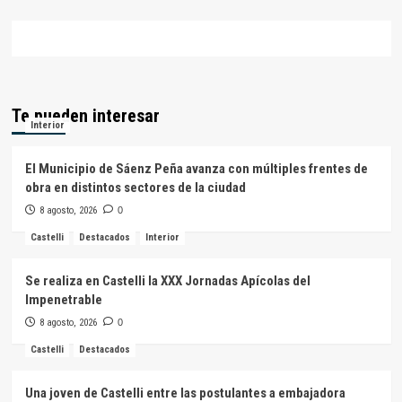
Te pueden interesar
Interior
El Municipio de Sáenz Peña avanza con múltiples frentes de
obra en distintos sectores de la ciudad
8 agosto, 2026
0
Castelli
Destacados
Interior
Se realiza en Castelli la XXX Jornadas Apícolas del
Impenetrable
8 agosto, 2026
0
Castelli
Destacados
Una joven de Castelli entre las postulantes a embajadora