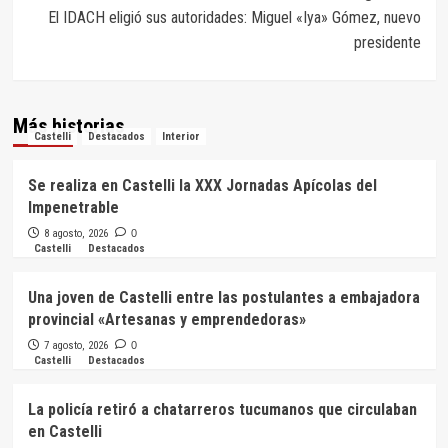
El IDACH eligió sus autoridades: Miguel «Iya» Gómez, nuevo
presidente
Más historias
Castelli
Destacados
Interior
Se realiza en Castelli la XXX Jornadas Apícolas del
Impenetrable
8 agosto, 2026
0
Castelli
Destacados
Una joven de Castelli entre las postulantes a embajadora
provincial «Artesanas y emprendedoras»
7 agosto, 2026
0
Castelli
Destacados
La policía retiró a chatarreros tucumanos que circulaban
en Castelli