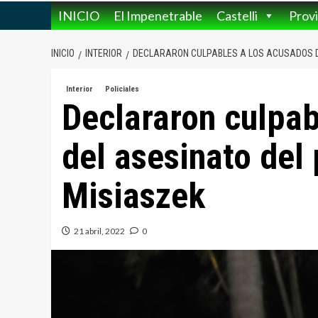
INICIO
El Impenetrable
Castelli
Provi
INICIO
INTERIOR
DECLARARON CULPABLES A LOS ACUSADOS D
Interior
Policiales
Declararon culpab
del asesinato del
Misiaszek
21 abril, 2022
0