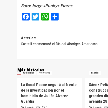
Foto: Jorge «Punky» Flores.
Facebook
Twitter
WhatsApp
Compartir
Navegación
Anterior:
Castelli conmemoró el Día del Aborigen Americano
de
entradas
Más historias
Judiciales
Policiales
Interior
La fiscal Pacce seguirá al frente
Sáenz Peña
de la investigación por el
construcci
homicidio de Julián Álvarez
grandes di
Guardia
avenida 28
5 agosto, 2026
0
4 agosto, 202