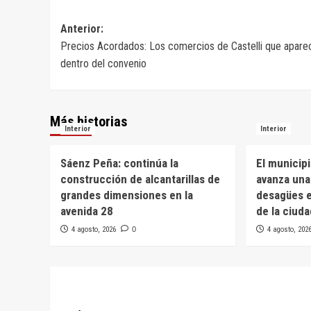
Navegación
Anterior:
Precios Acordados: Los comercios de Castelli que apare
de
dentro del convenio
entradas
Más historias
Interior
Interior
Sáenz Peña: continúa la
El municip
construcción de alcantarillas de
avanza una
grandes dimensiones en la
desagües e
avenida 28
de la ciud
4 agosto, 2026
0
4 agosto, 202