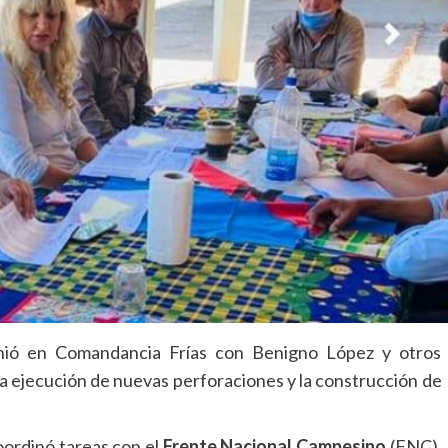
reunió en Comandancia Frías con Benigno López y otros
 la ejecución de nuevas perforaciones y la construcción de
oordinó tareas con el
Frente Nacional Campesino
(FNC).