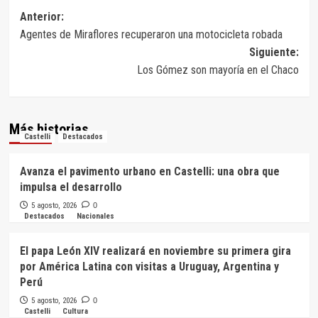
Navegación
Anterior:
Agentes de Miraflores recuperaron una motocicleta robada
de
Siguiente:
entradas
Los Gómez son mayoría en el Chaco
Más historias
Castelli
Destacados
Avanza el pavimento urbano en Castelli: una obra que
impulsa el desarrollo
5 agosto, 2026
0
Destacados
Nacionales
El papa León XIV realizará en noviembre su primera gira
por América Latina con visitas a Uruguay, Argentina y
Perú
5 agosto, 2026
0
Castelli
Cultura