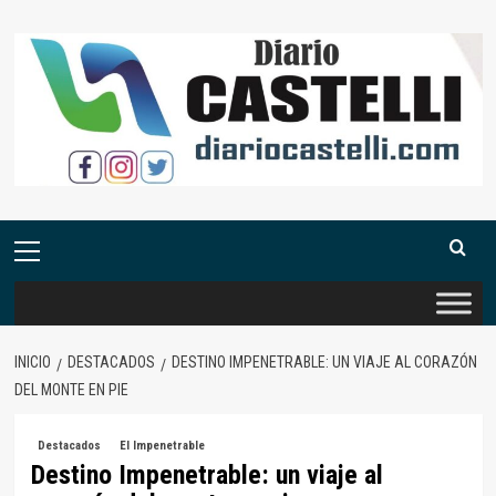
Saltar
al
contenido
Menú
primario
INICIO
DESTACADOS
DESTINO IMPENETRABLE: UN VIAJE AL CORAZÓN
DEL MONTE EN PIE
Destacados
El Impenetrable
Destino Impenetrable: un viaje al