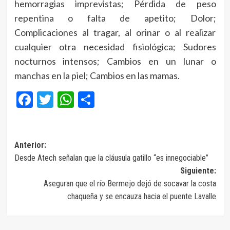
hemorragias imprevistas; Pérdida de peso
repentina o falta de apetito; Dolor;
Complicaciones al tragar, al orinar o al realizar
cualquier otra necesidad fisiológica; Sudores
nocturnos intensos; Cambios en un lunar o
manchas en la piel; Cambios en las mamas.
Facebook
Twitter
WhatsApp
Compartir
Navegación
Anterior:
Desde Atech señalan que la cláusula gatillo “es innegociable”
de
Siguiente:
entradas
Aseguran que el río Bermejo dejó de socavar la costa
chaqueña y se encauza hacia el puente Lavalle