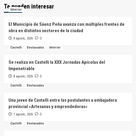
Te pueden interesar
Interior
El Municipio de Sáenz Peña avanza con múltiples frentes de
obra en distintos sectores de la ciudad
8 agosto, 2026
0
Castelli
Destacados
Interior
Se realiza en Castelli la XXX Jornadas Apícolas del
Impenetrable
8 agosto, 2026
0
Castelli
Destacados
Una joven de Castelli entre las postulantes a embajadora
provincial «Artesanas y emprendedoras»
7 agosto, 2026
0
Castelli
Destacados