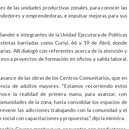
 de las unidades productivas zonales, para conocer las
endedores y emprendedoras, e impulsar mejoras para sus
 Sander e integrantes de la Unidad Ejecutora de Políticas
 distintas barriadas como Curiyi, 66 y 19 de Abril, donde
ias. Allí dialogó con referentes acerca de la atención y
so a proyectos de formación en oficios y salida laboral,
l avance de las obras de los Centros Comunitarios, que en
encia de adultos mayores. “Estamos recorriendo estos
onoce la realidad de primera mano, para avanzar, con
munidades de la zona, hasta consolidar los espacios de
prevenir las adicciones trabajando con la comunidad y el
ocial con capacitaciones y propuestas”, dijo la ministra.
hiacchio Cavana mantuvo un encuentro con productores,