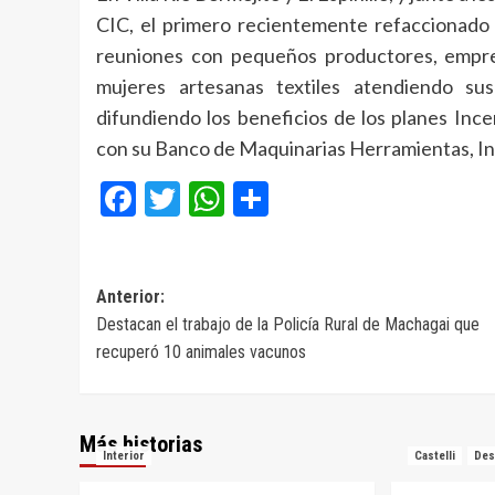
CIC, el primero recientemente refaccionado
reuniones con pequeños productores, empre
mujeres artesanas textiles atendiendo s
difundiendo los beneficios de los planes Inc
con su Banco de Maquinarias Herramientas, Ins
Facebook
Twitter
WhatsApp
Compartir
Navegación
Anterior:
Destacan el trabajo de la Policía Rural de Machagai que
de
recuperó 10 animales vacunos
entradas
Más historias
Interior
Castelli
Des