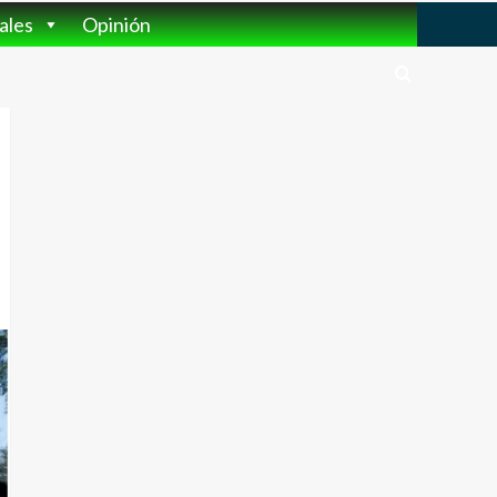
ales
Opinión