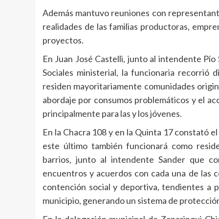
Además mantuvo reuniones con representantes
realidades de las familias productoras, empr
proyectos.
En Juan José Castelli, junto al intendente Pío
Sociales ministerial, la funcionaria recorrió
residen mayoritariamente comunidades originar
abordaje por consumos problemáticos y el acce
principalmente para las y los jóvenes.
En la Chacra 108 y en la Quinta 17 constató e
este último también funcionará como resid
barrios, junto al intendente Sander que c
encuentros y acuerdos con cada una de las co
contención social y deportiva, tendientes a 
municipio, generando un sistema de protección s
En la delegación municipal de Zaparinqui C