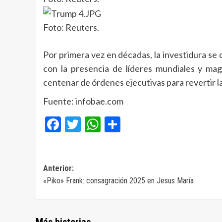
Foto: Reuters.
Por primera vez en décadas, la investidura se c
con la presencia de líderes mundiales y magn
centenar de órdenes ejecutivas para revertir la
Fuente: infobae.com
Facebook
Twitter
WhatsApp
Compartir
Navegación
Anterior:
«Piko» Frank: consagración 2025 en Jesus María
de
entradas
Más historias