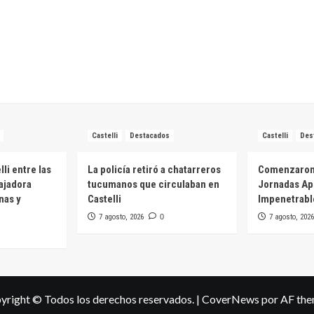
Castelli
Destacados
Castelli
Des
li entre las
La policía retiró a chatarreros
Comenzaron e
ajadora
tucumanos que circulaban en
Jornadas Apí
nas y
Castelli
Impenetrabl
7 agosto, 2026
0
7 agosto, 2026
yright © Todos los derechos reservados.
|
CoverNews
por AF the