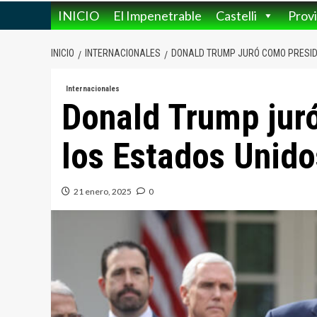
INICIO
El Impenetrable
Castelli
Provi
INICIO
INTERNACIONALES
DONALD TRUMP JURÓ COMO PRESID
Internacionales
Donald Trump jur
los Estados Unid
21 enero, 2025
0