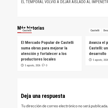
EL TEMPORAL VOLVIÓ A DEJAR AISLADO AL IMPENET
de
entradas
Más historias
Castelli
Castelli
Des
El Mercado Popular de Castelli
Avanza el 
suma obras para mejorar la
Castelli: u
atención y fortalecer a los
desarrollo
productores locales
5 agosto, 202
5 agosto, 2026
0
Deja una respuesta
Tu dirección de correo electrónico no será publicada.