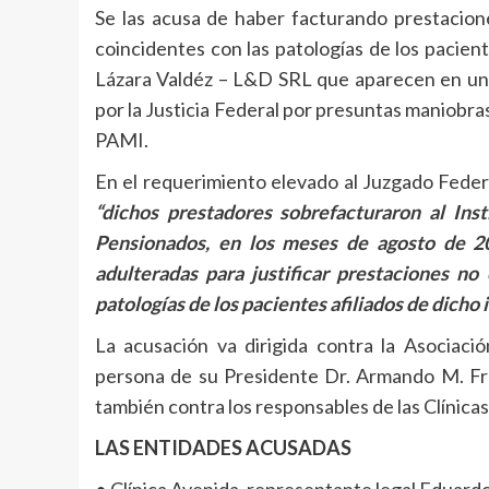
Se las acusa de haber facturando prestacion
coincidentes con las patologías de los paciente
Lázara Valdéz – L&D SRL que aparecen en una 
por la Justicia Federal por presuntas maniobras
PAMI.
En el requerimiento elevado al Juzgado Federal
“dichos prestadores sobrefacturaron al Inst
Pensionados, en los meses de agosto de 2
adulteradas para justificar prestaciones no
patologías de los pacientes afiliados de dicho i
La acusación va dirigida contra la Asociaci
persona de su Presidente Dr. Armando M. Fran
también contra los responsables de las Clínic
LAS ENTIDADES ACUSADAS
• Clínica Avenida, representante legal Eduardo