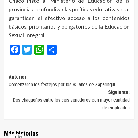
Chaco instó al Ministerio de Educación de la
provincia a profundizar las políticas educativas que
garanticen el efectivo acceso a los contenidos
básicos, prioritarios y obligatorios de la Educación
Sexual Integral.
Facebook
Twitter
WhatsApp
Compartir
Navegación
Anterior:
Comenzaron los festejos por los 85 años de Zaparinqui
de
Siguiente:
entradas
Dos chaqueños entre los seis senadores con mayor cantidad
de empleados
Más historias
Interior