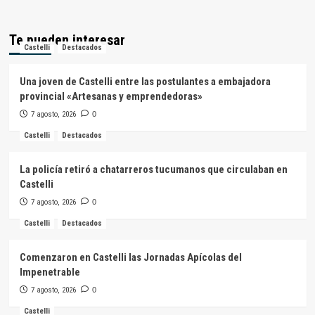
Te pueden interesar
Castelli
Destacados
Una joven de Castelli entre las postulantes a embajadora
provincial «Artesanas y emprendedoras»
7 agosto, 2026
0
Castelli
Destacados
La policía retiró a chatarreros tucumanos que circulaban en
Castelli
7 agosto, 2026
0
Castelli
Destacados
Comenzaron en Castelli las Jornadas Apícolas del
Impenetrable
7 agosto, 2026
0
Castelli