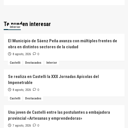
Te pueden interesar
Interior
El Municipio de Sáenz Peña avanza con múltiples frentes de
obra en distintos sectores de la ciudad
8 agosto, 2026
0
Castelli
Destacados
Interior
Se realiza en Castelli la XXX Jornadas Apícolas del
Impenetrable
8 agosto, 2026
0
Castelli
Destacados
Una joven de Castelli entre las postulantes a embajadora
provincial «Artesanas y emprendedoras»
7 agosto, 2026
0