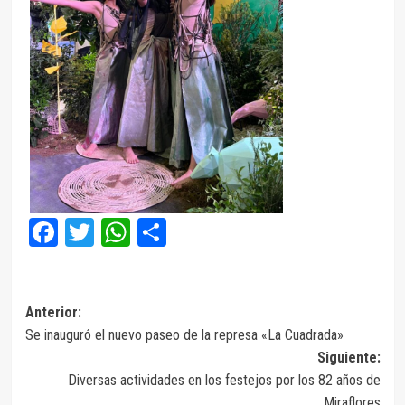
Facebook
Twitter
WhatsApp
Compartir
Navegación
Anterior:
Se inauguró el nuevo paseo de la represa «La Cuadrada»
de
Siguiente:
entradas
Diversas actividades en los festejos por los 82 años de
Miraflores