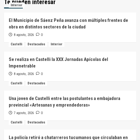
Te pueden interesar
Interior
El Municipio de Sáenz Peña avanza con múltiples frentes de
obra en distintos sectores de la ciudad
8 agosto, 2026
0
Castelli
Destacados
Interior
Se realiza en Castelli la XXX Jornadas Apícolas del
Impenetrable
8 agosto, 2026
0
Castelli
Destacados
Una joven de Castelli entre las postulantes a embajadora
provincial «Artesanas y emprendedoras»
7 agosto, 2026
0
Castelli
Destacados
La policía retiró a chatarreros tucumanos que circulaban en