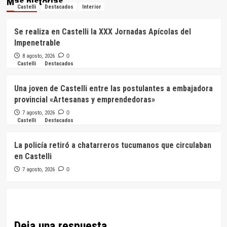
Más historias
Castelli
Destacados
Interior
Se realiza en Castelli la XXX Jornadas Apícolas del
Impenetrable
8 agosto, 2026
0
Castelli
Destacados
Una joven de Castelli entre las postulantes a embajadora
provincial «Artesanas y emprendedoras»
7 agosto, 2026
0
Castelli
Destacados
La policía retiró a chatarreros tucumanos que circulaban
en Castelli
7 agosto, 2026
0
Deja una respuesta