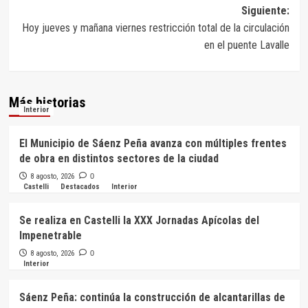
entradas
Siguiente:
Hoy jueves y mañana viernes restricción total de la circulación
en el puente Lavalle
Más historias
Interior
El Municipio de Sáenz Peña avanza con múltiples frentes
de obra en distintos sectores de la ciudad
8 agosto, 2026
0
Castelli
Destacados
Interior
Se realiza en Castelli la XXX Jornadas Apícolas del
Impenetrable
8 agosto, 2026
0
Interior
Sáenz Peña: continúa la construcción de alcantarillas de