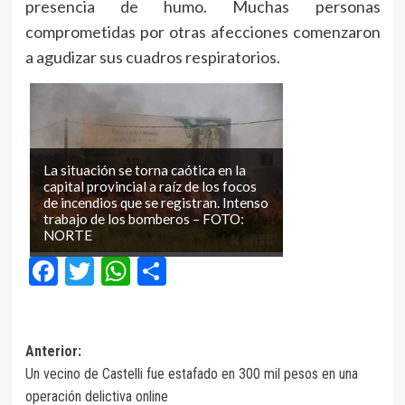
presencia de humo. Muchas personas
comprometidas por otras afecciones comenzaron
a agudizar sus cuadros respiratorios.
La situación se torna caótica en la
capital provincial a raíz de los focos
de incendios que se registran. Intenso
trabajo de los bomberos – FOTO:
NORTE
Facebook
Twitter
WhatsApp
Compartir
Navegación
Anterior:
Un vecino de Castelli fue estafado en 300 mil pesos en una
de
operación delictiva online