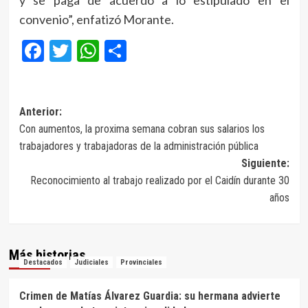
convenio”, enfatizó Morante.
Facebook
Twitter
WhatsApp
Compartir
Navegación
Anterior:
Con aumentos, la proxima semana cobran sus salarios los
de
trabajadores y trabajadoras de la administración pública
entradas
Siguiente:
Reconocimiento al trabajo realizado por el Caidín durante 30
años
Más historias
Destacados
Judiciales
Provinciales
Crimen de Matías Álvarez Guardia: su hermana advierte