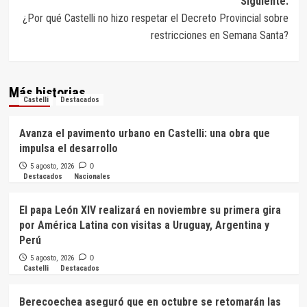
Siguiente:
¿Por qué Castelli no hizo respetar el Decreto Provincial sobre
restricciones en Semana Santa?
Más historias
Castelli
Destacados
Avanza el pavimento urbano en Castelli: una obra que
impulsa el desarrollo
5 agosto, 2026
0
Destacados
Nacionales
El papa León XIV realizará en noviembre su primera gira
por América Latina con visitas a Uruguay, Argentina y
Perú
5 agosto, 2026
0
Castelli
Destacados
Berecoechea aseguró que en octubre se retomarán las