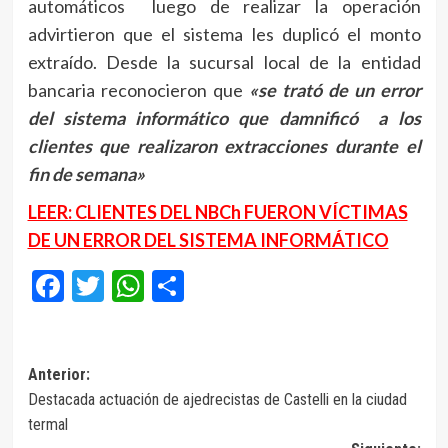
automáticos luego de realizar la operación
advirtieron que el sistema les duplicó el monto
extraído. Desde la sucursal local de la entidad
bancaria reconocieron que
«se trató de un error
del sistema informático que damnificó a los
clientes que realizaron extracciones durante el
fin de semana»
LEER: CLIENTES DEL NBCh FUERON VÍCTIMAS
DE UN ERROR DEL SISTEMA INFORMÁTICO
Facebook
Twitter
WhatsApp
Compartir
Navegación
Anterior:
Destacada actuación de ajedrecistas de Castelli en la ciudad
de
termal
entradas