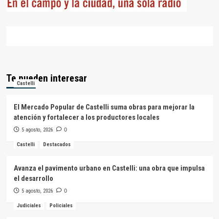
Te pueden interesar
Castelli
El Mercado Popular de Castelli suma obras para mejorar la
atención y fortalecer a los productores locales
5 agosto, 2026
0
Castelli
Destacados
Avanza el pavimento urbano en Castelli: una obra que impulsa
el desarrollo
5 agosto, 2026
0
Judiciales
Policiales