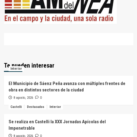
Te pueden interesar
Interior
El Municipio de Sáenz Peña avanza con múltiples frentes de
obra en distintos sectores de la ciudad
8 agosto, 2026
0
Castelli
Destacados
Interior
Se realiza en Castelli la XXX Jornadas Apícolas del
Impenetrable
8 agosto, 2026
0