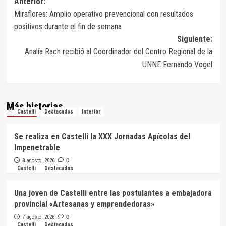
Navegación
Anterior:
Miraflores: Amplio operativo prevencional con resultados
de
positivos durante el fin de semana
entradas
Siguiente:
Analía Rach recibió al Coordinador del Centro Regional de la
UNNE Fernando Vogel
Más historias
Castelli
Destacados
Interior
Se realiza en Castelli la XXX Jornadas Apícolas del
Impenetrable
8 agosto, 2026
0
Castelli
Destacados
Una joven de Castelli entre las postulantes a embajadora
provincial «Artesanas y emprendedoras»
7 agosto, 2026
0
Castelli
Destacados