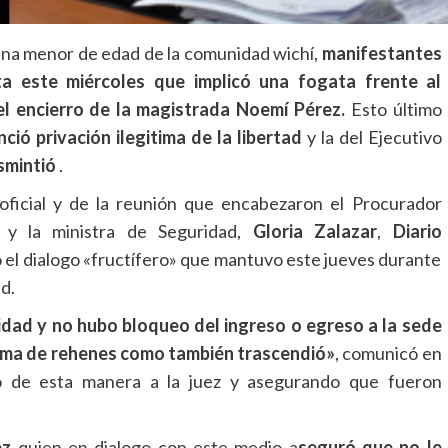
na menor de edad de la comunidad wichí,
manifestantes
a este miércoles que implicó una fogata frente al
el encierro de la magistrada Noemí Pérez.
Esto último
ció privación ilegitima de la libertad
y la del Ejecutivo
smintió
.
oficial y de la reunión que encabezaron el Procurador
, y la ministra de Seguridad,
Gloria Zalazar
,
Diario
ó el dialogo «fructífero» que mantuvo este jueves durante
d.
idad y no hubo bloqueo del ingreso o egreso a la sede
i toma de rehenes como también trascendió»
, comunicó en
do de esta manera a la juez y asegurando que fueron
ez
quien en dialogo con este medio a
seguró que no le