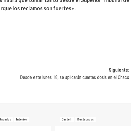
s habrá que tomar tanto desde el Superior Tribunal de
porque los reclamos son fuertes»
.
Siguiente:
Desde este lunes 18, se aplicarán cuartas dosis en el Chaco
tacados
Interior
Castelli
Destacados