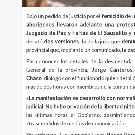
Bajo un pedido de justicia por el
femicidio
de u
aborígenes llevaron adelante una protest
Juzgado de Paz y Faltas de El Sauzalito y 
desató
dos versiones
: la de la juez que
denun
provincial que, mediante un comunicado,
la de
Para conocer los detalles de la desmentida 
General de la provincia,
Jorge Canteros
Chaco
dialogó con el funcionario quien detall
más de dos horas con miembros de la comunida
«La manifestación se desarrolló con normal
judicial. No hubo privación de la libertad n
las últimas horas el Gobierno, desmintien
«trascendidos de medios de comunicación».
Sin embargo, fue la propia jueza
Noemí Pér