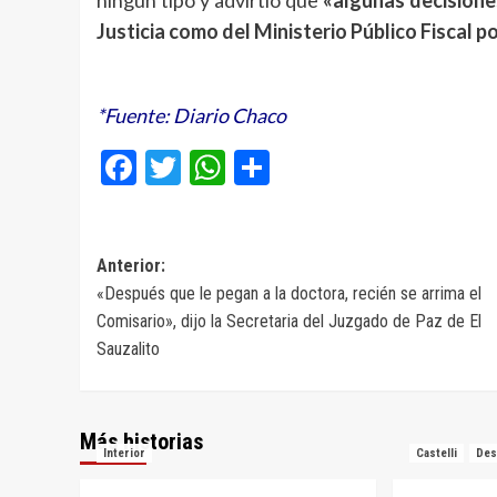
ningún tipo y advirtió que
«algunas decisione
Justicia como del Ministerio Público Fiscal 
*Fuente: Diario Chaco
Facebook
Twitter
WhatsApp
Compartir
Navegación
Anterior:
«Después que le pegan a la doctora, recién se arrima el
de
Comisario», dijo la Secretaria del Juzgado de Paz de El
entradas
Sauzalito
Más historias
Interior
Castelli
Des