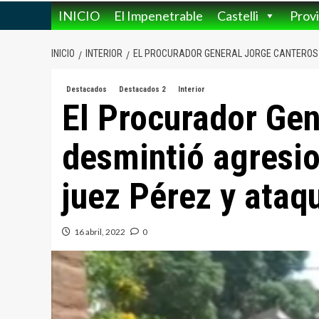
INICIO
El Impenetrable
Castelli
Provi
INICIO
INTERIOR
EL PROCURADOR GENERAL JORGE CANTEROS D
Destacados
Destacados 2
Interior
El Procurador Gen
desmintió agresio
juez Pérez y ataqu
16 abril, 2022
0