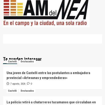
Te pueden interesar
Castelli
Destacados
Una joven de Castelli entre las postulantes a embajadora
provincial «Artesanas y emprendedoras»
7 agosto, 2026
0
Castelli
Destacados
La policía retiró a chatarreros tucumanos que circulaban en