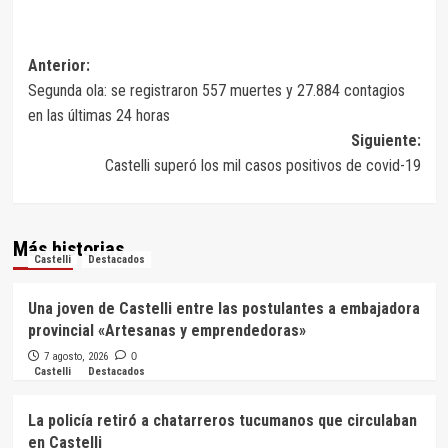
Navegación
Anterior:
Segunda ola: se registraron 557 muertes y 27.884 contagios
de
en las últimas 24 horas
entradas
Siguiente:
Castelli superó los mil casos positivos de covid-19
Más historias
Castelli
Destacados
Una joven de Castelli entre las postulantes a embajadora
provincial «Artesanas y emprendedoras»
7 agosto, 2026
0
Castelli
Destacados
La policía retiró a chatarreros tucumanos que circulaban
en Castelli