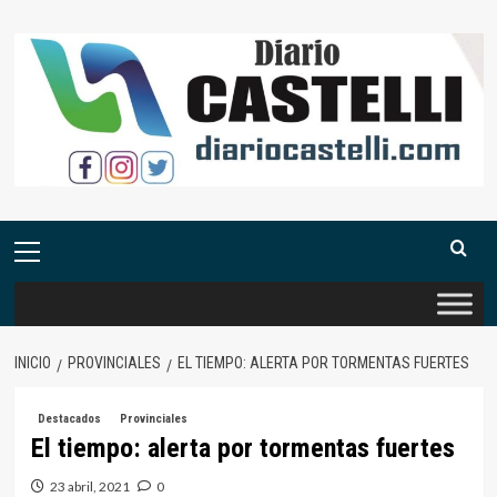
Saltar
al
contenido
Menú
primario
INICIO
PROVINCIALES
EL TIEMPO: ALERTA POR TORMENTAS FUERTES
Destacados
Provinciales
El tiempo: alerta por tormentas fuertes
23 abril, 2021
0