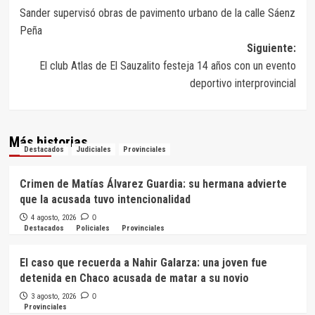
Sander supervisó obras de pavimento urbano de la calle Sáenz
de
Peña
entradas
Siguiente:
El club Atlas de El Sauzalito festeja 14 años con un evento
deportivo interprovincial
Más historias
Destacados
Judiciales
Provinciales
Crimen de Matías Álvarez Guardia: su hermana advierte
que la acusada tuvo intencionalidad
4 agosto, 2026
0
Destacados
Policiales
Provinciales
El caso que recuerda a Nahir Galarza: una joven fue
detenida en Chaco acusada de matar a su novio
3 agosto, 2026
0
Provinciales